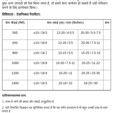
कुछ अन्य उत्पादों को पैक किया जाता है, तो हमारे बेल्ट कन्वेयर हो सकते हैं उन्हें परिवहन
करने के लिए इस्तेमाल किया।
विशिष्टता - टेकनिकल पैरामीटर:
बेल्ट चौड़ाई (मिमी)
बेल्ट लंबाई (एम) / पावर (किलोवाट)
बेल्ट स
500
≤10 / 18.5
12-20 / 4-5.5
20-30 / 5.5-7.5
1
650
≤10 / 18.6
12-20 / 5.5
20-30 / 7.5-11
1
800
≤10 / 18.7
10-15 / 5.5
15-25 / 7.5-15
1
1000
≤10 / 18.8
10-20 / 7.5-11
20-25 / 11-22
1
1200
≤10 / 18.9
10-20 / 11
20-25 / 15-30
1
1400
≤10 / 18.5
10-18 / 22
18-25 / 30
1
प्रतिसपरधातमक लाभ:
1. उच्च ले जाने की क्षमता और लंबाई अनुकूलित है
2. एंटी-स्किडिंग डिज़ाइन यह सुनिश्चित करता है कि यह गंभीर वातावरण में भी बहुत अच्छी तरह से काम
करता है