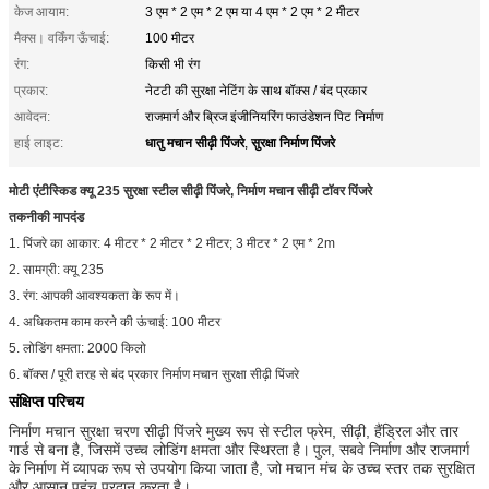
केज आयाम:
3 एम * 2 एम * 2 एम या 4 एम * 2 एम * 2 मीटर
मैक्स। वर्किंग ऊँचाई:
100 मीटर
रंग:
किसी भी रंग
प्रकार:
नेटटी की सुरक्षा नेटिंग के साथ बॉक्स / बंद प्रकार
आवेदन:
राजमार्ग और ब्रिज इंजीनियरिंग फाउंडेशन पिट निर्माण
धातु मचान सीढ़ी पिंजरे
सुरक्षा निर्माण पिंजरे
हाई लाइट:
,
मोटी एंटीस्किड क्यू 235 सुरक्षा स्टील सीढ़ी पिंजरे, निर्माण मचान सीढ़ी टॉवर पिंजरे
तकनीकी मापदंड
1. पिंजरे का आकार: 4 मीटर * 2 मीटर * 2 मीटर; 3 मीटर * 2 एम * 2m
2. सामग्री: क्यू 235
3. रंग: आपकी आवश्यकता के रूप में।
4. अधिकतम काम करने की ऊंचाई: 100 मीटर
5. लोडिंग क्षमता: 2000 किलो
6. बॉक्स / पूरी तरह से बंद प्रकार निर्माण मचान सुरक्षा सीढ़ी पिंजरे
संक्षिप्त परिचय
निर्माण मचान सुरक्षा चरण सीढ़ी पिंजरे मुख्य रूप से स्टील फ्रेम, सीढ़ी, हैंड्रिल और तार
गार्ड से बना है, जिसमें उच्च लोडिंग क्षमता और स्थिरता है।
पुल, सबवे निर्माण और राजमार्ग
के निर्माण में व्यापक रूप से उपयोग किया जाता है, जो मचान मंच के उच्च स्तर तक सुरक्षित
और आसान पहुंच प्रदान करता है।