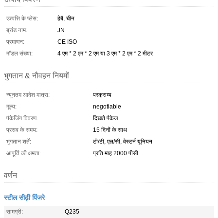
उत्पत्ति के प्लेस:
हेबै, चीन
ब्रांड नाम:
JN
प्रमाणन:
CE ISO
मॉडल संख्या:
4 एम * 2 एम * 2 एम या 3 एम * 2 एम * 2 मीटर
भुगतान & नौवहन नियमों
न्यूनतम आदेश मात्रा:
परक्राम्य
मूल्य:
negotiable
पैकेजिंग विवरण:
दिखते पैकेज
प्रसव के समय:
15 दिनों के साथ
भुगतान शर्तें:
टी/टी, एल/सी, वेस्टर्न यूनियन
आपूर्ति की क्षमता:
प्रति माह 2000 पीसी
वर्णन
स्टील सीढ़ी पिंजरे
सामग्री:
Q235