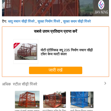
धातु मचान सीढ़ी पिंजरे
सुरक्षा निर्माण पिंजरे
सुरक्षा कदम सीढ़ी पिंजरे
टैग:
,
,
सबसे उत्तम प्रतिदान प्राप्त करें
मोटी एंटीस्किड क्यू 235 निर्माण मचान सीढ़ी
टॉवर केज मल्टी कलर
जारी रखें
स्टील सीढ़ी पिंजरे
अधिक
 के लिए
उच्च ऊंचाई सुरक्षा मचान
फाउंडेशन ट्रेंच के लिए
हाई ब्रिज पियर मचान
जस्ती निर्