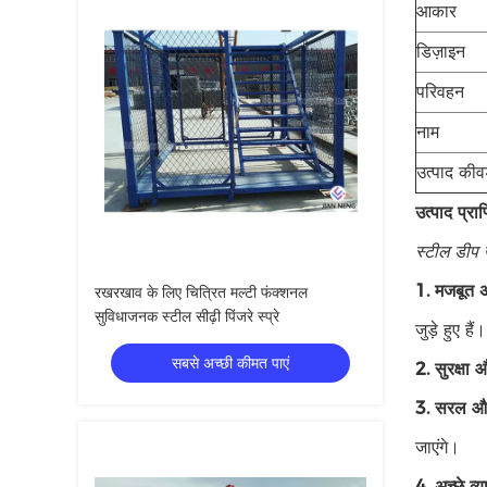
आकार
डिज़ाइन
परिवहन
नाम
उत्पाद कीवर
उत्पाद प्रा
स्टील डीप ख
1. मजबूत अ
रखरखाव के लिए चित्रित मल्टी फंक्शनल
सुविधाजनक स्टील सीढ़ी पिंजरे स्प्रे
जुड़े हुए हैं।
सबसे अच्छी कीमत पाएं
2. सुरक्षा
3. सरल और
जाएंगे।
4. अच्छे व