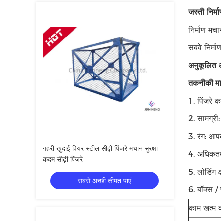
जस्ती निर्म
निर्माण मचा
सबवे निर्म
अनुकूलित आक
तकनीकी मा
1. पिंजरे
2. सामग्री:
3. रंग: आप
गहरी खुदाई पियर स्टील सीढ़ी पिंजरे मचान सुरक्षा
4. अधिकतम
कदम सीढ़ी पिंजरे
5. लोडिंग 
सबसे अच्छी कीमत पाएं
6. बॉक्स / 
काम खत्म 