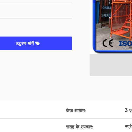
उद्धरण मांगें
3 ए
केज आयाम:
स्प्
सतह के उपचार: