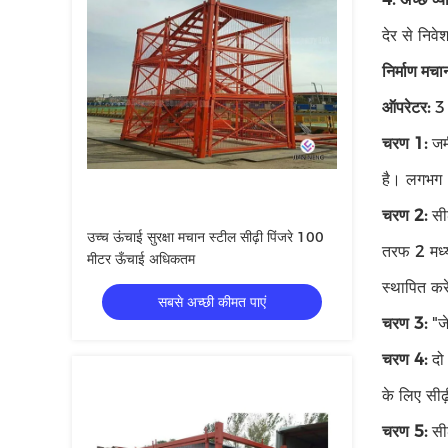
देर से निव
निर्माण मचान
ऑपरेटर:
3 व
चरण 1:
जमी
है। लगभग 
चरण 2:
सीढ
उच्च ऊंचाई सुरक्षा मचान स्टील सीढ़ी पिंजरे 100
तरफ 2 मध्य
मीटर ऊँचाई अधिकतम
स्थापित कर
सबसे अच्छी कीमत पाएं
चरण 3:
"जे
चरण 4:
दो 
के लिए सीढ
चरण 5:
सीढ