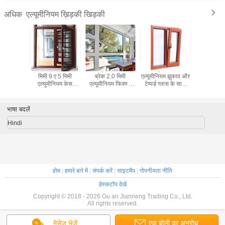
एल्यूमीनियम ख़िड़की खिड़की
अधिक
मल ब्रेक 1.4
टी 6 डबल ग्लेज़िंग बे 5
पवन प्रतिरोधी थर्मल
थर्मल ब्रेक 3.0 मिमी
6063 T
आवासीय
मिमी 9 ए 5 मिमी
ब्रेक 2.0 मिमी
एल्यूमीनियम झुकाव और
एल्यूमीनियम
यम विंडोज
एल्युमीनियम केस
एल्यूमीनियम फिक्स्ड
टेम्पर्ड ग्लास के साथ
खिड़की सुरक्ष
खिड़की
विंडो
खिड़की मुड़ें
के स
भाषा बदलें
Hindi
होम
|
हमारे बारे में
|
संपर्क करें
|
साइटमैप
|
गोपनीयता नीति
डेस्कटॉप देखें
Copyright © 2018 - 2026 Gu an Jianneng Trading Co., Ltd.
All rights reserved.
मेसेज भेजें
एक बोली का अनुरोध