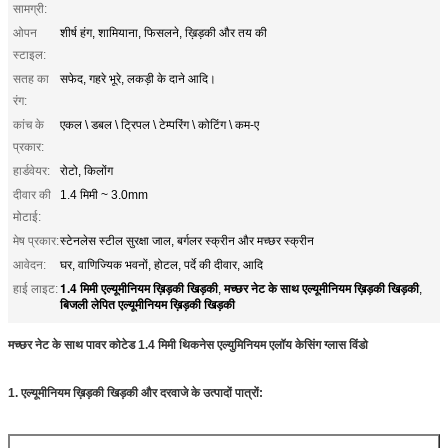
सामग्री:
ओपन
शीर्ष हंग, शामियाना, फिसलने, ख़िड़की और तय की
स्टाइल:
सतह का
सफेद, गहरे भूरे, लकड़ी के दाने आदि।
रंग:
कांच के
एकल \ डबल \ ट्रिपल \ टेम्परिंग \ कोटिंग \ कम-ए
प्रकार:
हार्डवेयर:
रोटो, किलोंग
दीवार की
1.4 मिमी ~ 3.0mm
मोटाई:
मेष प्रकार:
स्टेनलेस स्टील सुरक्षा जाल, बर्गलर स्क्रीन और मच्छर स्क्रीन
आवेदन:
घर, वाणिज्यिक भवनों, होटल, पर्दे की दीवार, आदि
1.4 मिमी एल्यूमीनियम ख़िड़की खिड़की
मच्छर नेट के साथ एल्यूमीनियम ख़िड़की खिड़की
हाई लाइट:
,
,
बिजली लेपित एल्यूमीनियम ख़िड़की खिड़की
मच्छर नेट के साथ पावर कोटेड 1.4 मिमी थिकनेस एल्युमिनियम एलॉय केसिंग ग्लास विंडो
1. एल्यूमीनियम ख़िड़की खिड़की और दरवाजे के उत्पादों पात्रों: