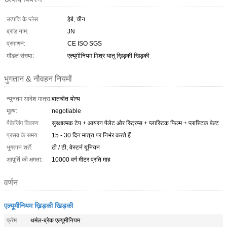
उत्पत्ति के प्लेस:
हेबै, चीन
ब्रांड नाम:
JN
प्रमाणन:
CE ISO SGS
मॉडल संख्या:
एल्यूमीनियम मिश्र धातु ख़िड़की खिड़की
भुगतान & नौवहन नियमों
न्यूनतम आदेश मात्रा:
बातचीत योग्य
मूल्य:
negotiable
पैकेजिंग विवरण:
सुरक्षात्मक टेप + आयरन पैलेट और स्ट्रिप्स + प्लास्टिक फिल्म + प्लास्टिक बेल्ट
प्रसव के समय:
15 - 30 दिन मात्रा पर निर्भर करते हैं
भुगतान शर्तें:
टी / टी, वेस्टर्न यूनियन
आपूर्ति की क्षमता:
10000 वर्ग मीटर प्रति माह
वर्णन
एल्यूमीनियम ख़िड़की खिड़की
फ्रेम
थर्मल-ब्रेक एल्यूमीनियम