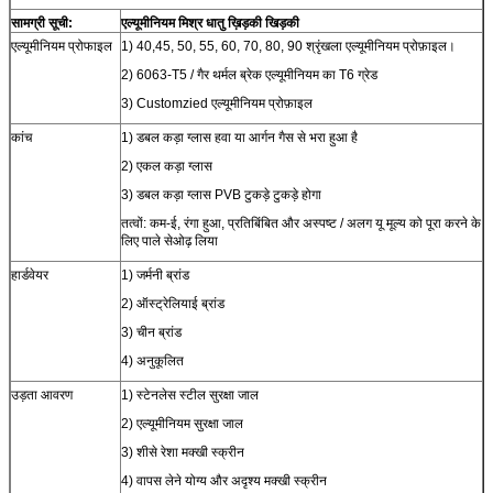
सामग्री सूची:
एल्यूमीनियम मिश्र धातु ख़िड़की खिड़की
एल्यूमीनियम प्रोफाइल
1) 40,45, 50, 55, 60, 70, 80, 90 श्रृंखला एल्यूमीनियम प्रोफ़ाइल।
2) 6063-T5 / गैर थर्मल ब्रेक एल्यूमीनियम का T6 ग्रेड
3) Customzied एल्यूमीनियम प्रोफ़ाइल
कांच
1) डबल कड़ा ग्लास हवा या आर्गन गैस से भरा हुआ है
2) एकल कड़ा ग्लास
3) डबल कड़ा ग्लास PVB टुकड़े टुकड़े होगा
तत्वों: कम-ई, रंगा हुआ, प्रतिबिंबित और अस्पष्ट / अलग यू मूल्य को पूरा करने के
लिए पाले सेओढ़ लिया
हार्डवेयर
1) जर्मनी ब्रांड
2) ऑस्ट्रेलियाई ब्रांड
3) चीन ब्रांड
4) अनुकूलित
उड़ता आवरण
1) स्टेनलेस स्टील सुरक्षा जाल
2) एल्यूमीनियम सुरक्षा जाल
3) शीसे रेशा मक्खी स्क्रीन
4) वापस लेने योग्य और अदृश्य मक्खी स्क्रीन