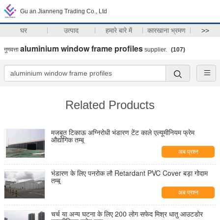
Gu an Jianneng Trading Co., Ltd
घर
उत्पाद
हमारे बारे में
कारखाना भ्रमण
>>
aluminium window frame profiles
गुणवत्ता
supplier.
(107)
Related Products
मजबूत टिकाऊ अग्निरोधी भंडारण टेंट काले एल्यूमीनियम फ्रेम
औद्योगिक तम्बू
अब प्रश्न
भंडारण के लिए पनरोक लौ Retardant PVC Cover बड़ा गोदाम
तम्बू
अब प्रश्न
चर्च या अन्य घटना के लिए 200 लोग सफेद मिश्र धातु आउटडोर