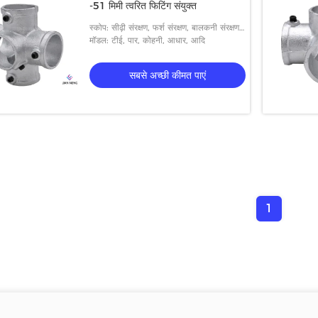
-51 मिमी त्वरित फिटिंग संयुक्त
स्कोप: सीढ़ी संरक्षण, फर्श संरक्षण, बालकनी संरक्षण,
छेद संरक्षण, आदि
मॉडल: टीई, पार, कोहनी, आधार, आदि
सबसे अच्छी कीमत पाएं
1