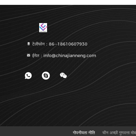
टेलीफोन：86--18610607930
ईमेल：info@chinajianneng.com
गोपनीयता नीति
चीन अच्छी गुणवत्ता म