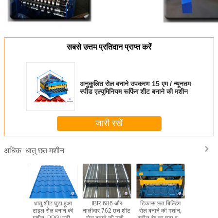
सबसे उत्तम प्रतिदान प्राप्त करें
अनुकूलित रोल बनाने उपकरण 15 एम / न्यूनतम
स्पीड एल्यूमिनियम रूफिंग शीट बनाने की मशीन
जारी रखें
धातु छत मशीन
अधिक
धातु शीट घुटा हुआ
IBR 686 और
टिकाऊ छत बिल्डिंग
धातु शीट घ
टाइल रोल बनाने की
नालीदार 762 छत शीट
रोल बनाने की मशीन,
टाइल रोल ब
मशीन, PPGI स्टील
रोल बनाने की मशीन
स्टील रंग का घुटा हुआ
मशीन, PPG