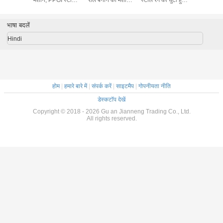
छत बनाने की मशीन
4KW पावर
टाइल बनाने की मशीन
छत बनाने 
उत्पादन लाइन
उत्पादन
भाषा बदलें
Hindi
होम
|
हमारे बारे में
|
संपर्क करें
|
साइटमैप
|
गोपनीयता नीति
डेस्कटॉप देखें
Copyright © 2018 - 2026 Gu an Jianneng Trading Co., Ltd.
All rights reserved.