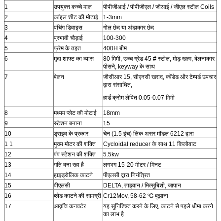
1
उपयुक्त कच्चे माल
पीपीजीआई / पीपीजीएल / जीआई / जीएल स्टील Coils
2
कॉइल शीट की मोटाई
1-3mm
3
पंचिंग डिवाइस
गोल छेद या अंडाकार छेद
4
प्रभावी चौड़ाई
100-300
5
फ्रेम के तहत
400H बीम
6
मृदा शाफ्ट का व्यास
80 मिमी, उच्च ग्रेड 45 # स्टील, मोड़ खत्म, बेलनाकार
पीसने, keyway के साथ
7
बेलन
जीसीआर 15, सीएनसी खराद, क्वेंडेड और टेम्पर्ड उपचार
द्वारा संसाधित,
हार्ड क्रोम लेपित 0.05-0.07 मिमी
8
मध्यम प्लेट की मोटाई
18mm
9
स्टेशन बनाना
15
10
ड्राइव के प्रकार
चेन (1.5 इंच) लिंक असर मॉडल 6212 द्वारा
1 1
मुख्य मोटर की शक्ति
Cycloidal reducer के साथ 11 किलोवाट
12
पंप स्टेशन की शक्ति
5.5kw
13
गति बना रहा है
लगभग 15-20 मीटर / मिनट
14
हाइड्रोलिक काटने
पीएलसी द्वारा नियंत्रित
15
पीएलसी
DELTA, ताइवान / मित्सुबिशी, जापान
16
ब्लेड काटने की सामग्री
Cr12Mov, 58-62 ℃ बुझाना
17
आवृत्ति कनवर्टर
यह सुनिश्चित करने के लिए, काटने से पहले धीमा करने
का लाभ है