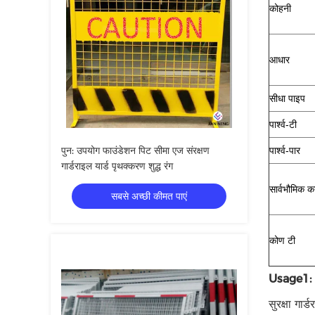
कोहनी
आधार
सीधा पाइप
पार्श्व-टी
पुन: उपयोग फाउंडेशन पिट सीमा एज संरक्षण
पार्श्व-पार
गार्डराइल यार्ड पृथक्करण शुद्ध रंग
सार्वभौमिक क
सबसे अच्छी कीमत पाएं
कोण टी
Usage1:
सुरक्षा गार