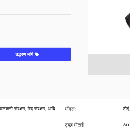
उद्धरण मांगें
, बालकनी संरक्षण, छेद संरक्षण, आदि
टीई
मॉडल:
3m
ट्यूब मोटाई: