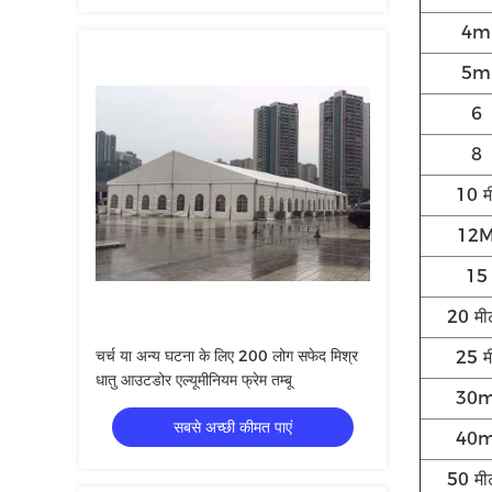
4m
5m
6
8
10 म
12
15
20 मी
चर्च या अन्य घटना के लिए 200 लोग सफेद मिश्र
25 म
धातु आउटडोर एल्यूमीनियम फ्रेम तम्बू
30
सबसे अच्छी कीमत पाएं
40
50 मी