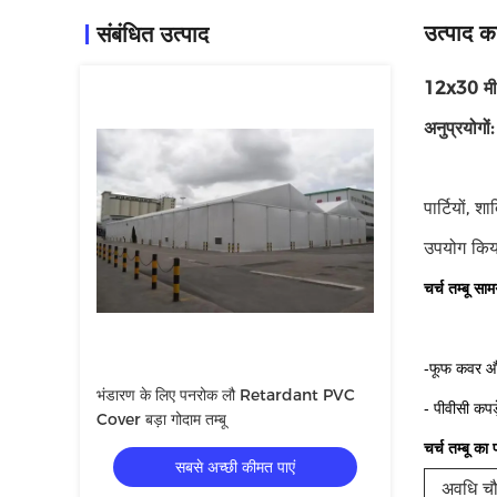
उत्पाद का
संबंधित उत्पाद
12x30 मीटर 
अनुप्रयोगों:
पार्टियों, 
उपयोग किया
चर्च तम्बू साम
-फूफ कवर और
भंडारण के लिए पनरोक लौ Retardant PVC
- पीवीसी कपड़
Cover बड़ा गोदाम तम्बू
चर्च तम्बू का 
सबसे अच्छी कीमत पाएं
अवधि चौ