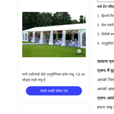
चर्च टेंट परि
1. झिल्ली फिल
2. ठोस दफ़्ती 
3. पीवीसी कवर
4. अनुकूलित 
सामान्य प्रश
प्रश्न: मैं
पानी प्रतिरोधी छोटे एल्यूमीनियम फ्रेम तम्बू, 12 m
आपको जिस आ
चौड़ाई शादी तम्बू है
आपको आकार
सबसे अच्छी कीमत पाएं
प्रश्न: आपक
हमारा तम्बू