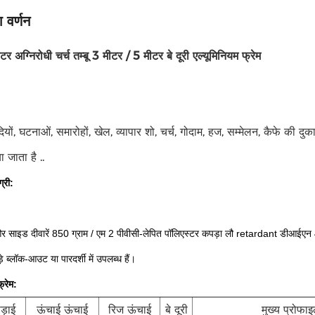
 वर्णन
अग्निरोधी चर्च तम्बू 3 मीटर / 5 मीटर बे दूरी एल्यूमिनियम फ्रेम
शादियों, घटनाओं, समारोहों, खेल, व्यापार शो, चर्च, गोदाम, हज, सम्मेलन, कैफे की दुक
 जाता है ..
ग्री:
 साइड दीवारें 850 ग्राम / एम 2 पीवीसी-लेपित पॉलिएस्टर कपड़ा लौ retardant डीआईएन 4
े ब्लॉक-आउट या पारदर्शी में उपलब्ध हैं।
फ्रेम:
ड़ाई
ऊंचाई ऊंचाई
रिज ऊंचाई
बे दूरी
मुख्य प्रोफा