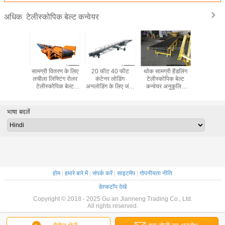
टेलीस्कोपिक बेल्ट कन्वेयर
अधिक
वरक के लिए
सामग्री वितरण के लिए
20 फीट 40 फीट
थोक सामग्री हैंडलिंग
घर्षण प्रतिरोध
लंबी दूरी
लचीला लिफ्टिंग रोलर
कंटेनर लोडिंग
टेलीस्कोपिक बेल्ट
कन्वेयर बेल्
पिक बेल्ट
टेलीस्कोपिक बेल्ट
अनलोडिंग के लिए जंगम
कन्वेयर अनुकूलित
लंबी दूरी पोर्
वेयर
कन्वेयर
रबड़ टेलीस्कोपिक बेल्ट
आकार सरल ऑपरेशन
कन्वे
कन्वेयर
भाषा बदलें
होम
|
हमारे बारे में
|
संपर्क करें
|
साइटमैप
|
गोपनीयता नीति
डेस्कटॉप देखें
Copyright © 2018 - 2025 Gu an Jianneng Trading Co., Ltd.
All rights reserved.