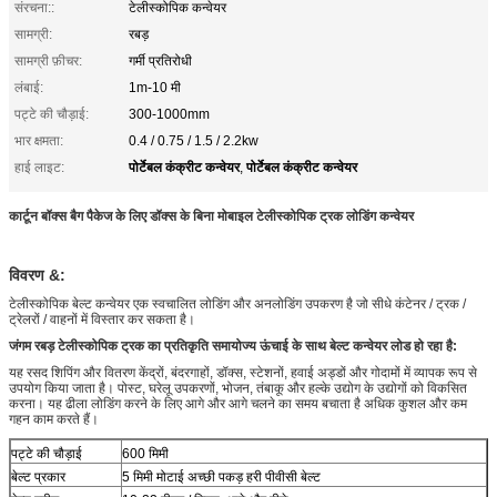
संरचना::
टेलीस्कोपिक कन्वेयर
सामग्री:
रबड़
सामग्री फ़ीचर:
गर्मी प्रतिरोधी
लंबाई:
1m-10 मी
पट्टे की चौड़ाई:
300-1000mm
भार क्षमता:
0.4 / 0.75 / 1.5 / 2.2kw
पोर्टेबल कंक्रीट कन्वेयर
पोर्टेबल कंक्रीट कन्वेयर
हाई लाइट:
,
कार्टून बॉक्स बैग पैकेज के लिए डॉक्स के बिना मोबाइल टेलीस्कोपिक ट्रक लोडिंग कन्वेयर
विवरण &:
टेलीस्कोपिक बेल्ट कन्वेयर एक स्वचालित लोडिंग और अनलोडिंग उपकरण है जो सीधे कंटेनर / ट्रक /
ट्रेलरों / वाहनों में विस्तार कर सकता है।
जंगम रबड़ टेलीस्कोपिक ट्रक का प्रतिकृति समायोज्य ऊंचाई के साथ बेल्ट कन्वेयर लोड हो रहा है:
यह रसद शिपिंग और वितरण केंद्रों, बंदरगाहों, डॉक्स, स्टेशनों, हवाई अड्डों और गोदामों में व्यापक रूप से
उपयोग किया जाता है। पोस्ट, घरेलू उपकरणों, भोजन, तंबाकू और हल्के उद्योग के उद्योगों को विकसित
करना। यह ढीला लोडिंग करने के लिए आगे और आगे चलने का समय बचाता है अधिक कुशल और कम
गहन काम करते हैं।
पट्टे की चौड़ाई
600 मिमी
बेल्ट प्रकार
5 मिमी मोटाई अच्छी पकड़ हरी पीवीसी बेल्ट