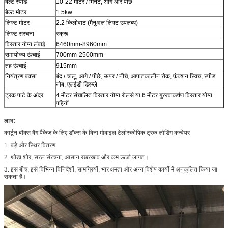
बेल्ट स्पीड
10-22 मीटर / मिनट, आगे और पीछे
बेल्ट मोटर
1.5kw
लिफ्ट मोटर
2.2 किलोवाट (मैनुअल लिफ्ट उपलब्ध)
लिफ्ट संरचना
स्क्रू
विस्तार योग्य लंबाई
6460mm-8960mm
समायोज्य ऊंचाई
700mm-2500mm
तह ऊंचाई
915mm
नियंत्रण बक्सा
बंद / चालू, आगे / पीछे, ऊपर / नीचे, आपातकालीन रोक, फ़ंक्शन स्विच, स्पीड
नोब, एलईडी डिस्प्ले
ट्रक पार्ट के अंदर
4 मीटर संचालित विस्तार योग्य रोलर्स या 6 मीटर गुरुत्वाकर्षण विस्तार योग्य
पहियों
लाभ:
कार्टून बॉक्स बैग पैकेज के लिए डॉक्स के बिना मोबाइल टेलीस्कोपिक ट्रक लोडिंग कन्वेयर
1. बड़े और स्थिर वितरण
2. थोड़ा शोर, सरल संरचना, आसान रखरखाव और कम ऊर्जा लागत।
3. इस बीच, इसे विभिन्न विनिर्देशों, सामग्रियों, भार क्षमता और अन्य विशेष कार्यों में अनुकूलित किया जा
सकता है।