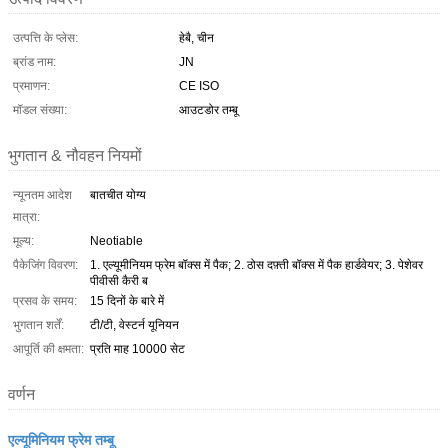
उत्पत्ति के प्लेस:
हेबै, चीन
ब्रांड नाम:
JN
प्रमाणन:
CE ISO
मॉडल संख्या:
आउटडोर तम्बू
भुगतान & नौवहन नियमों
न्यूनतम आदेश
बातचीत योग्य
मात्रा:
मूल्य:
Neotiable
पैकेजिंग विवरण:
1. एल्यूमीनियम फ्रेम बॉक्स में पैक; 2. ठोस दफ़्ती बॉक्स में पैक हार्डवेयर; 3. पेशेवर
पीवीसी कैरी ब
प्रसव के समय:
15 दिनों के बारे में
भुगतान शर्तें:
टी/टी, वेस्टर्न यूनियन
आपूर्ति की क्षमता:
प्रति माह 10000 सेट
वर्णन
एल्यूमिनियम फ्रेम तम्बू