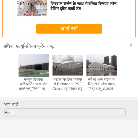
सिदवाल कर्टन के साथ रोमांटिक क्लियर स्पैन
वेडिंग इवेंट मार्की टेंट
जारी रखें
एल्यूमिनियम फ्रेम तम्बू
अधिक
ता के साथ
मजबूत टिकाऊ
भंडारण के लिए पनरोक
चर्च या अन्य घटना के
200 लोगों क
ियम फ्रेम
अग्निरोधी भंडारण टेंट
लौ Retardant PVC
लिए 200 लोग सफेद
करने के लि
दाम टेंट,
काले एल्यूमीनियम फ्रेम
Cover बड़ा गोदाम तम्बू
मिश्र धातु आउटडोर
निविड़ अंधक
ारण तम्बू
औद्योगिक तम्बू
एल्यूमीनियम फ्रेम तम्बू
तम्बू यूवी प
भाषा बदलें
Hindi