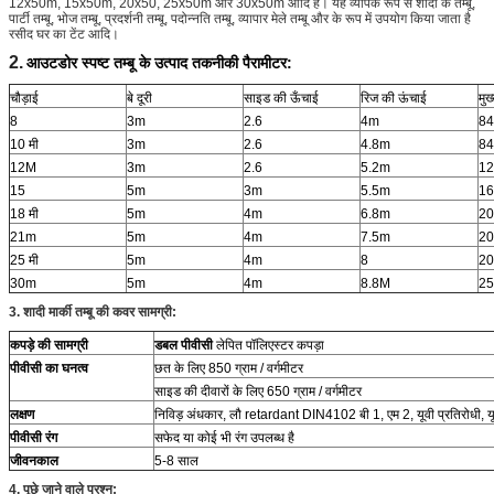
12x50m, 15x50m, 20x50, 25x50m और 30x50m आदि हैं। यह व्यापक रूप से शादी के तम्बू,
पार्टी तम्बू, भोज तम्बू, प्रदर्शनी तम्बू, पदोन्नति तम्बू, व्यापार मेले तम्बू और के रूप में उपयोग किया जाता है
रसीद घर का टेंट आदि।
2.
आउटडोर स्पष्ट तम्बू के उत्पाद तकनीकी पैरामीटर:
चौड़ाई
बे दूरी
साइड की ऊँचाई
रिज की ऊंचाई
मुख
8
3m
2.6
4m
8
10 मी
3m
2.6
4.8m
8
12M
3m
2.6
5.2m
1
15
5m
3m
5.5m
1
18 मी
5m
4m
6.8m
2
21m
5m
4m
7.5m
2
25 मी
5m
4m
8
2
30m
5m
4m
8.8M
2
3. शादी मार्की तम्बू की कवर सामग्री:
कपड़े की सामग्री
डबल पीवीसी
लेपित पॉलिएस्टर कपड़ा
पीवीसी का घनत्व
छत के लिए 850 ग्राम / वर्गमीटर
साइड की दीवारों के लिए 650 ग्राम / वर्गमीटर
लक्षण
निविड़ अंधकार, लौ retardant DIN4102 बी 1, एम 2, यूवी प्रतिरोधी, यू
पीवीसी रंग
सफेद या कोई भी रंग उपलब्ध है
जीवनकाल
5-8 साल
4. पूछे जाने वाले प्रश्न: