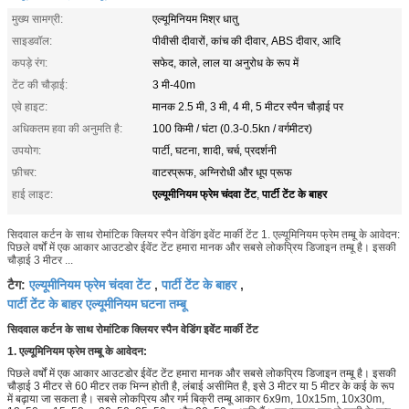
मुख्य सामग्री:
एल्यूमिनियम मिश्र धातु
साइडवॉल:
पीवीसी दीवारों, कांच की दीवार, ABS दीवार, आदि
कपड़े रंग:
सफेद, काले, लाल या अनुरोध के रूप में
टेंट की चौड़ाई:
3 मी-40m
एवे हाइट:
मानक 2.5 मी, 3 मी, 4 मी, 5 मीटर स्पैन चौड़ाई पर
अधिकतम हवा की अनुमति है:
100 किमी / घंटा (0.3-0.5kn / वर्गमीटर)
उपयोग:
पार्टी, घटना, शादी, चर्च, प्रदर्शनी
फ़ीचर:
वाटरप्रूफ, अग्निरोधी और धूप प्रूफ
एल्यूमीनियम फ्रेम चंदवा टेंट
पार्टी टेंट के बाहर
हाई लाइट:
,
सिदवाल कर्टन के साथ रोमांटिक क्लियर स्पैन वेडिंग इवेंट मार्की टेंट 1. एल्यूमिनियम फ्रेम तम्बू के आवेदन:
पिछले वर्षों में एक आकार आउटडोर ईवेंट टेंट हमारा मानक और सबसे लोकप्रिय डिजाइन तम्बू है। इसकी
चौड़ाई 3 मीटर ...
एल्यूमीनियम फ्रेम चंदवा टेंट
पार्टी टेंट के बाहर
टैग:
,
,
पार्टी टेंट के बाहर एल्यूमीनियम घटना तम्बू
सिदवाल कर्टन के साथ रोमांटिक क्लियर स्पैन वेडिंग इवेंट मार्की टेंट
1. एल्यूमिनियम फ्रेम तम्बू के आवेदन:
पिछले वर्षों में एक आकार आउटडोर ईवेंट टेंट हमारा मानक और सबसे लोकप्रिय डिजाइन तम्बू है।
इसकी
चौड़ाई 3 मीटर से 60 मीटर तक भिन्न होती है, लंबाई असीमित है, इसे 3 मीटर या 5 मीटर के कई के रूप
में बढ़ाया जा सकता है।
सबसे लोकप्रिय और गर्म बिक्री तम्बू आकार 6x9m, 10x15m, 10x30m,