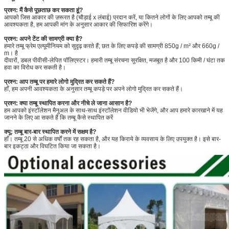
प्रश्न: मैं कैसे पूछताछ कर सकता हूं?
आपको जिस आकार की ज़रूरत है (चौड़ाई x लंबाई) प्रदान करें, या कितने लोगों के लिए आपको तम्बू की
आवश्यकता है, हम आपकी मांग के अनुसार आकार की सिफारिश करेंगे।
प्रश्न: अपने टेंट की सामग्री क्या है?
हमारे तम्बू फ्रेम एल्यूमीनियम को सुदृढ़ करते हैं; छत के लिए कपड़े की सामग्री 850g / m² और 660g /
m। है
दीवारों, डबल पीवीसी-लेपित पॉलिएस्टर। हमारी तम्बू संरचना सुरक्षित, मजबूत है और 100 किमी / घंटा तक
हवा का विरोध कर सकती है।
प्रश्न: आप तम्बू पर हमारे लोगो मुद्रित कर सकते हैं?
हाँ, हम अपनी आवश्यकता के अनुसार तम्बू कपड़े पर अपने लोगो मुद्रित कर सकते हैं।
प्रश्न: क्या तम्बू स्थापित करना और नीचे ले जाना आसान है?
हम आपको इंस्टॉलेशन मैनुअल के साथ-साथ इंस्टॉलेशन वीडियो भी भेजेंगे, और आप हमारे कारखाने में यह
जानने के लिए आ सकते हैं कि तम्बू कैसे स्थापित करें
क्यू: तम्बू बार-बार स्थापित करने में सक्षम है?
हाँ। तम्बू 20 से अधिक वर्षों तक रह सकता है, और यह किराये के व्यवसाय के लिए उपयुक्त है। इसे बार-
बार इकट्ठा और विघटित किया जा सकता है।