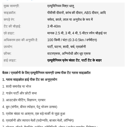
मुख्य सामग्री:
एल्यूमिनियम मिश्र धातु
साइडवॉल:
पीवीसी दीवारों, कांच की दीवार, ABS दीवार, आदि
कपड़े रंग:
सफेद, काले, लाल या अनुरोध के रूप में
टेंट की चौड़ाई:
3 मी-40m
एवे हाइट:
मानक 2.5 मी, 3 मी, 4 मी, 5 मीटर स्पैन चौड़ाई पर
अधिकतम हवा की अनुमति है:
100 किमी / घंटा (0.3-0.5kn / वर्गमीटर)
उपयोग:
पार्टी, घटना, शादी, चर्च, प्रदर्शनी
फ़ीचर:
वाटरप्रूफ, अग्निरोधी और धूप प्रूफ
एल्यूमीनियम फ्रेम चंदवा टेंट
पार्टी टेंट के बाहर
हाई लाइट:
,
बैठक / प्रदर्शनी के लिए एल्यूमीनियम सामग्री उच्च पीक टेंट ग्लास साइडवॉल
1. ग्लास साइडवेल हाई पीक टेंट का अनुप्रयोग
1. शादी समारोह या भोज
2. गार्डन पार्टी और छोटी सभा
3. आउटडोर मीटिंग, विज्ञापन, प्रचार
4. बुत (संगीत, बीयर त्योहार, पेटू भोजन उत्सव)
5. प्रवेश चंदवा या आश्रय, एक बड़े मार्की से जुड़ा हुआ
6. प्रदर्शनी और व्यापार मेलों (पदोन्नति, बाजार मेलों, लॉन्चिंग)