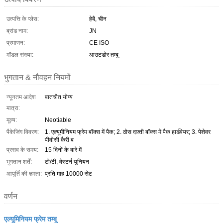
उत्पत्ति के प्लेस:
हेबै, चीन
ब्रांड नाम:
JN
प्रमाणन:
CE ISO
मॉडल संख्या:
आउटडोर तम्बू
भुगतान & नौवहन नियमों
न्यूनतम आदेश
बातचीत योग्य
मात्रा:
मूल्य:
Neotiable
पैकेजिंग विवरण:
1. एल्यूमीनियम फ्रेम बॉक्स में पैक; 2. ठोस दफ़्ती बॉक्स में पैक हार्डवेयर; 3. पेशेवर
पीवीसी कैरी ब
प्रसव के समय:
15 दिनों के बारे में
भुगतान शर्तें:
टी/टी, वेस्टर्न यूनियन
आपूर्ति की क्षमता:
प्रति माह 10000 सेट
वर्णन
एल्यूमिनियम फ्रेम तम्बू