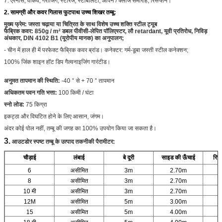
7. एरेनास, वॉकवे, गैराजिंग, स्टोरेज, स्टैबिलिटी, ओपन / क्लोज समारोह, रिसेप्शन।
2. सामग्री और कवर गिलास फुटपाथ उच्च शिखर तम्बू:
मुख्य फ्रेम:
जस्ता चढ़ाया या चित्रित के साथ विशेष उच्च शक्ति स्टील ट्यूब
फैब्रिक कवर: 850g / m² डबल पीवीसी-लेपित पॉलिएस्टर, लौ retardant, यूवी प्रतिरोध, निविड़
अंधकार, DIN 4102 B1 (यूरोपीय मानक) का अनुपालन;
- चीन में हाल ही में परफेक्ट फैब्रिक कवर ब्रांड। कनेक्टर: गर्म-डूबा जस्ती स्टील कनेक्शन;
100% जिंक शाइन हॉट डिप गैल्वनाइजिंग गारंटीड।
अनुमत तापमान की स्थिति:
-40 ° से + 70 ° तापमान
अधिकतम पवन गति भत्ता:
100 किमी / घंटा
स्नो लोड:
75 किग्रा
इकट्ठा और विघटित होने के लिए आसान, जंगम।
अंदर कोई पोल नहीं, तम्बू की जगह का 100% उपयोग किया जा सकता है।
3.
आउटडोर स्पष्ट तम्बू के उत्पाद तकनीकी पैरामीटर:
चौड़ाई
लंबाई
बे दूरी
साइड की ऊँचाई
रिज
6
असीमित
3m
2.70m
8
असीमित
3m
2.70m
10 मी
असीमित
3m
2.70m
12M
असीमित
5m
3.00m
15
असीमित
5m
4.00m