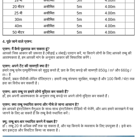
18 मी
असीमित
5m
4.00m
20 मीटर
असीमित
5m
4.00m
25 मी
असीमित
5m
4.00m
30m
असीमित
5m
4.00m
40m
असीमित
5m
4.00m
1
50 मीटर
असीमित
5m
4.00m
1
4. पूछे जाने वाले प्रश्न:
प्रश्न: मैं कैसे पूछताछ कर सकता हूं?
आपको जिस आकार की ज़रूरत है (चौड़ाई x लंबाई) प्रदान करें, या कितने लोगों के लिए आपको तम्बू की
आवश्यकता है, हम आपकी मांग के अनुसार आकार की सिफारिश करेंगे।
प्रश्न: अपने टेंट की सामग्री क्या है?
हमारे तम्बू फ्रेम एल्यूमीनियम को सुदृढ़ करते हैं; छत के लिए कपड़े की सामग्री 850g / m² और 660g /
m। है
दीवारों, डबल पीवीसी-लेपित पॉलिएस्टर। हमारी तम्बू संरचना सुरक्षित, मजबूत है और 100 किमी / घंटा तक
हवा का विरोध कर सकती है।
प्रश्न: आप तम्बू पर हमारे लोगो मुद्रित कर सकते हैं?
हाँ, हम अपनी आवश्यकता के अनुसार तम्बू कपड़े पर अपने लोगो मुद्रित कर सकते हैं।
प्रश्न: क्या तम्बू स्थापित करना और नीचे ले जाना आसान है?
हम आपको इंस्टॉलेशन मैनुअल के साथ-साथ इंस्टॉलेशन वीडियो भी भेजेंगे, और आप हमारे कारखाने में यह
जानने के लिए आ सकते हैं कि तम्बू कैसे स्थापित करें।
क्यू: तम्बू बार-बार स्थापित करने में सक्षम है?
हाँ। तम्बू 20 से अधिक वर्षों तक रह सकता है, और यह किराये के व्यवसाय के लिए उपयुक्त है। इसे बार-
बार इकट्ठा और विघटित किया जा सकता है।