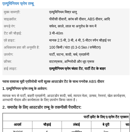
एल्यूमिनियम फ्रेम तम्बू
मुख्य सामग्री:
एल्यूमिनियम मिश्र धातु
साइडवॉल:
पीवीसी दीवारों, कांच की दीवार, ABS दीवार, आदि
कपड़े रंग:
सफेद, काले, लाल या अनुरोध के रूप में
टेंट की चौड़ाई:
3 मी-40m
एवे हाइट:
मानक 2.5 मी, 3 मी, 4 मी, 5 मीटर स्पैन चौड़ाई पर
अधिकतम हवा की अनुमति है:
100 किमी / घंटा (0.3-0.5kn / वर्गमीटर)
उपयोग:
पार्टी, घटना, शादी, चर्च, प्रदर्शनी
फ़ीचर:
वाटरप्रूफ, अग्निरोधी और धूप प्रूफ
एल्यूमीनियम फ्रेम चंदवा टेंट
पार्टी टेंट के बाहर
हाई लाइट:
,
ग्लास दरवाजा यूवी प्रतिरोधी भारी शुल्क आउटडोर टेंट के साथ पनरोक ABS दीवार
1.
एल्यूमिनियम फ्रेम तम्बू के आवेदन:
व्यापक रूप से पार्टी, बाहरी प्रदर्शनी, आउटडोर शादी, चर्च, व्यापार मेला, उत्सव, रेस्तरां, खेल कार्यक्रम,
अस्थायी गोदाम और कार्यशाला के लिए उपयोग किया जाता है।
2. समारोह के लिए आउटडोर तम्बू के तकनीकी पैरामीटर:
पार्टी इवेंट के लिए ए-फ्रेम टेंट प्रकार
आदर्श
चौड़ाई
लंबाई
बे दूरी
साइड