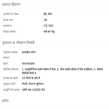
उत्पाद विवरण
उत्पत्ति के प्लेस:
हेबै, चीन
ब्रांड नाम:
JN
प्रमाणन:
CE ISO
मॉडल संख्या:
चर्च का तंबू
भुगतान & नौवहन नियमों
न्यूनतम आदेश
बातचीत योग्य
मात्रा:
मूल्य:
Neotiable
पैकेजिंग विवरण:
1. एल्यूमीनियम फ्रेम बॉक्स में पैक; 2. ठोस दफ़्ती बॉक्स में पैक हार्डवेयर; 3. पेशेवर
पीवीसी कैरी ब
प्रसव के समय:
15 दिनों के बारे में
भुगतान शर्तें:
टी/टी, वेस्टर्न यूनियन
आपूर्ति की क्षमता:
प्रति माह 10000 सेट
वर्णन