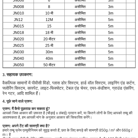
JN006
6
असीमित
3m
JN008
8
असीमित
3m
JN010
10 मी
असीमित
3m
JN12
12M
असीमित
5m
JN015
15
असीमित
5m
JN018
18 मी
असीमित
5m
JN020
20 मीटर
असीमित
5m
JN025
25 मी
असीमित
5m
JN030
30m
असीमित
5m
JN040
40m
असीमित
5m
JN050
50 मीटर
असीमित
5m
सहायक उपकरण:
3.
वैकल्पिक सामानों में पीवीसी विंडो, ग्लास डोर सिस्टम, हार्ड वॉल सिस्टम, लाइनिंग एंड कर्टन,
फ्लोरिंग सिस्टम, कारपेट, लाइट-फिक्सेटर, टेबल एंड चेयर, एयर-कंडीशन, ग्राउंड एंकरिंग,
रेन गटर, आदि शामिल हैं।
4.
पूछे जाने वाले प्रश्न:
प्रश्न: मैं कैसे पूछताछ कर सकता हूं?
आपको जिस आकार की ज़रूरत है (चौड़ाई x लंबाई) प्रदान करें, या कितने लोगों के लिए आपको तम्बू की
आवश्यकता है, हम आपकी मांग के अनुसार आकार की सिफारिश करेंगे।
प्रश्न: अपने टेंट की सामग्री क्या है?
हमारे तम्बू फ्रेम एल्यूमीनियम को सुदृढ़ करते हैं; छत के लिए कपड़े की सामग्री 850g / m² और 660g /
m। है