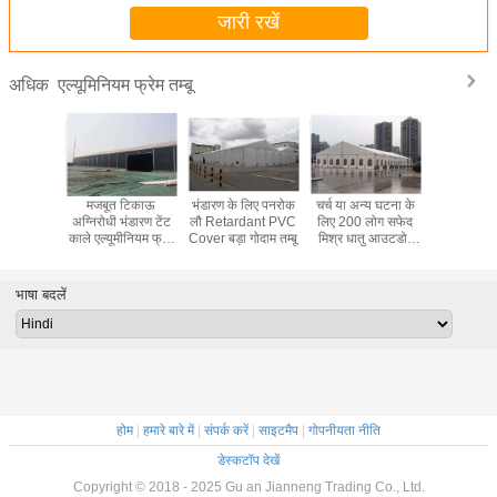
जारी रखें
एल्यूमिनियम फ्रेम तम्बू
अधिक
ता के साथ
मजबूत टिकाऊ
भंडारण के लिए पनरोक
चर्च या अन्य घटना के
200 लोगों क
ियम फ्रेम
अग्निरोधी भंडारण टेंट
लौ Retardant PVC
लिए 200 लोग सफेद
करने के लि
दाम टेंट,
काले एल्यूमीनियम फ्रेम
Cover बड़ा गोदाम तम्बू
मिश्र धातु आउटडोर
निविड़ अंधक
ारण तम्बू
औद्योगिक तम्बू
एल्यूमीनियम फ्रेम तम्बू
तम्बू यूवी प
भाषा बदलें
होम
|
हमारे बारे में
|
संपर्क करें
|
साइटमैप
|
गोपनीयता नीति
डेस्कटॉप देखें
Copyright © 2018 - 2025 Gu an Jianneng Trading Co., Ltd.