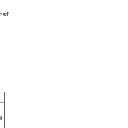
 करें
भी