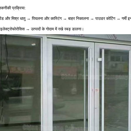
 तकनीकी प्रक्रिया:
 पिंड और मिश्र धातु → पिघलना और कास्टिंग → बाहर निकालना → पाउडर कोटिंग → गर्मी
इलेक्ट्रोफोरोसिस → उत्पादों के गोदाम में रखे रबड़ डालना।