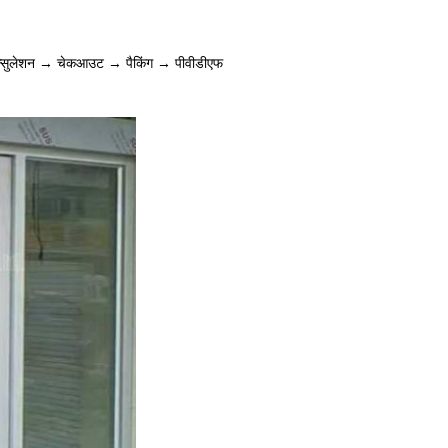
 इन्सुलेशन → चेकआउट → पैकिंग → पीवीडीएफ