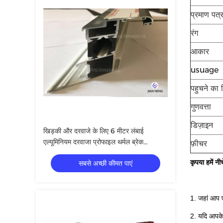
प्रमाण पत्
रंग
आकार
usuage
पहुचने का
गुणवत्ता
डिज़ाइन
खिड़की और दरवाजे के लिए 6 मीटर लंबाई
एल्यूमिनियम दरवाजा प्रोफाइल थर्मल ब्रेक
फ़ीचर
एल्यूमिनियम प्रोफाइल
कृपया हमें न
सबसे अच्छी कीमत पाएं
1. जहां आप ए
2. यदि आपके 