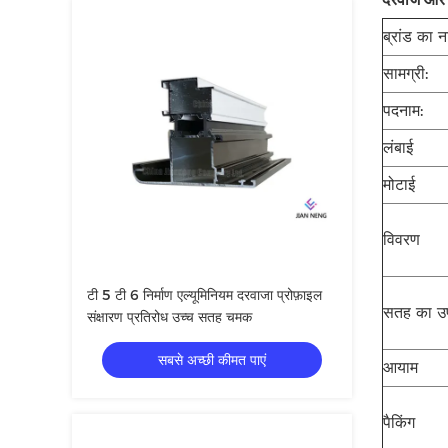
ब्रांड का न
सामग्री:
पदनाम:
लंबाई
मोटाई
विवरण
टी 5 टी 6 निर्माण एल्यूमिनियम दरवाजा प्रोफ़ाइल
सतह का उ
संक्षारण प्रतिरोध उच्च सतह चमक
सबसे अच्छी कीमत पाएं
आयाम
पैकिंग